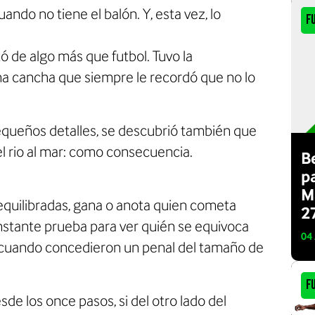
ndo no tiene el balón. Y, esta vez, lo
F
ó de algo más que futbol. Tuvo la
una cancha que siempre le recordó que no lo
pequeños detalles, se descubrió también que
el rio al mar: como consecuencia.
B
p
M
 equilibradas, gana o anota quien cometa
2
constante prueba para ver quién se equivoca
04
on cuando concedieron un penal del tamaño de
F
e los once pasos, si del otro lado del