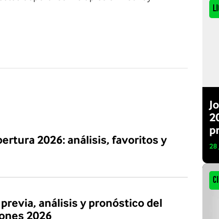
Li
J
20
p
ertura 2026: análisis, favoritos y
28
C
previa, análisis y pronóstico del
ones 2026