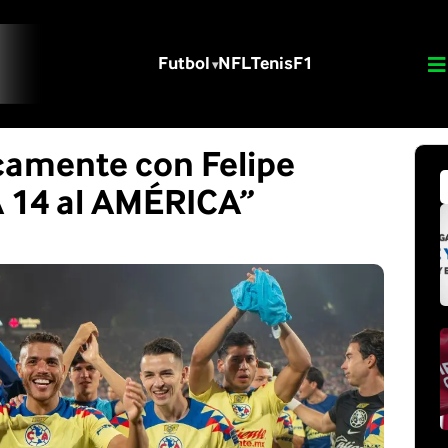
Futbol
NFL
Tenis
F1
camente con Felipe
A 14 al AMÉRICA”