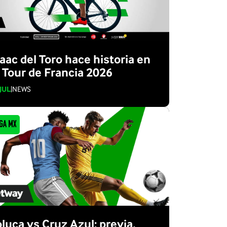
saac del Toro hace historia en
l Tour de Francia 2026
 JUL
|
NEWS
ga MX
oluca vs Cruz Azul: previa,