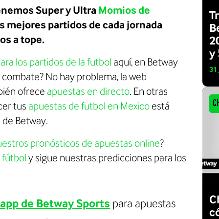
enemos
Super y
Ultra
Momios de
T
s mejores partidos de cada jornada
B
os a tope.
2
y
ra los partidos de la futbol
aquí, en Betway
31
el combate? No hay problema, la web
ién ofrece
apuestas en directo
. En otras
C
cer tus
apuestas de futbol en Mexico
está
e de Betway.
estros pronósticos de apuestas online
?
 fútbol
y sigue nuestras predicciones para los
C
app de Betway Sports
para apuestas
c