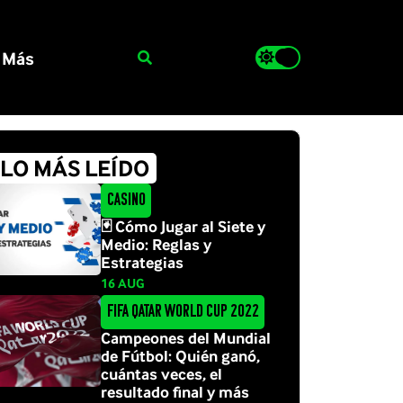
Más
LO MÁS LEÍDO
Casino
🃏 Cómo Jugar al Siete y
Medio: Reglas y
Estrategias
16 AUG
FIFA Qatar World Cup 2022
Campeones del Mundial
de Fútbol: Quién ganó,
cuántas veces, el
resultado final y más