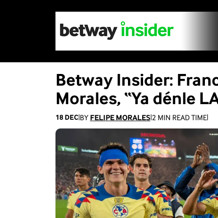
Betway Insider: Fran
Morales, “Ya dénle L
BY
FELIPE MORALES
2
MIN READ TIME
18 DEC
|
|
|