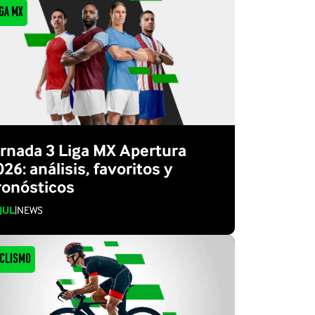
ga MX
ornada 3 Liga MX Apertura
26: análisis, favoritos y
ronósticos
 JUL
|
NEWS
ICLISMO