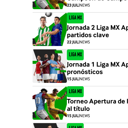
23 JUL
|
NEWS
Liga MX
Jornada 2 Liga MX Ap
partidos clave
22 JUL
|
NEWS
Liga MX
Jornada 1 Liga MX Ap
pronósticos
15 JUL
|
NEWS
Liga MX
Torneo Apertura de la
al título
15 JUL
|
NEWS