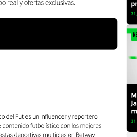
o real y ofertas exclusivas.
p
31
N
M
J
m
co del Fut es un influencer y reportero
31
 contenido futbolístico con los mejores
stas deportivas multiples
en Betway