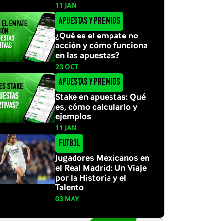
11 JAN
Apuestas y Premios
¿Qué es el empate no
acción y cómo funciona
en las apuestas?
23 OCT
Apuestas y Premios
Stake en apuestas: Qué
es, cómo calcularlo y
ejemplos
11 JAN
Futbol
Jugadores Mexicanos en
el Real Madrid: Un Viaje
por la Historia y el
Talento
03 MAY