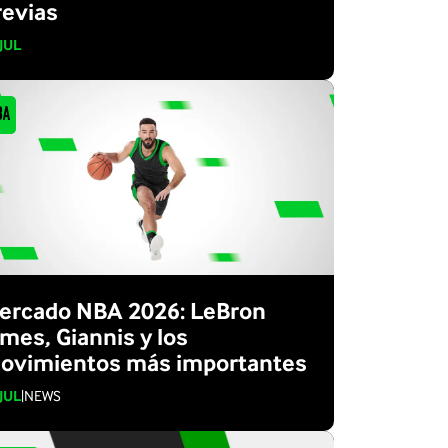
revias
 JUL
BA
ercado NBA 2026: LeBron
ames, Giannis y los
ovimientos más importantes
 JUL
|
NEWS