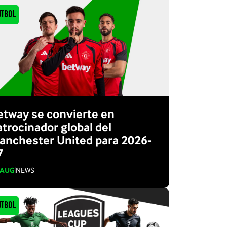
utbol
etway se convierte en
atrocinador global del
anchester United para 2026-
7
 AUG
|
NEWS
utbol