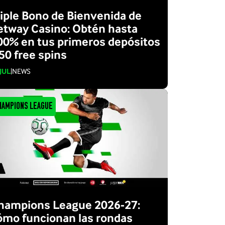
riple Bono de Bienvenida de
etway Casino: Obtén hasta
00% en tus primeros depósitos
 50 free spins
 JUL
|
NEWS
hampions League
hampions League 2026-27:
ómo funcionan las rondas