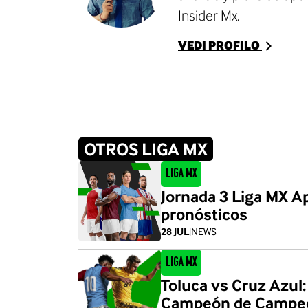
Insider Mx.
VEDI PROFILO
OTROS LIGA MX
Liga MX
Jornada 3 Liga MX Ap
pronósticos
28 JUL
|
NEWS
Liga MX
Toluca vs Cruz Azul: 
Campeón de Campe