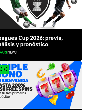
eagues Cup 2026: previa,
nálisis y pronóstico
 AUG
|
NEWS
asino