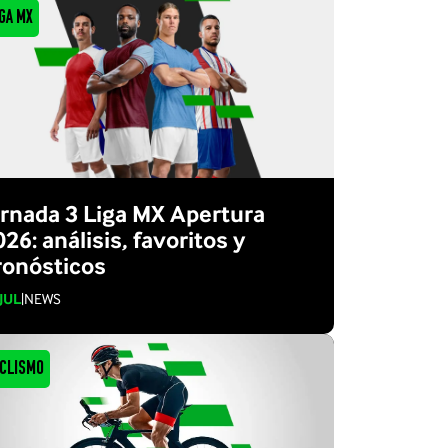
ga MX
ornada 3 Liga MX Apertura
26: análisis, favoritos y
ronósticos
 JUL
|
NEWS
ICLISMO