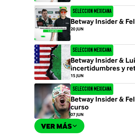
Seleccion Mexicana
Betway Insider & Fel
20 JUN
Seleccion Mexicana
Betway Insider & Lui
incertidumbres y re
15 JUN
Seleccion Mexicana
Betway Insider & Fel
curso
07 JUN
VER MÁS