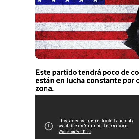
Este partido tendrá poco de c
están en lucha constante por 
zona.