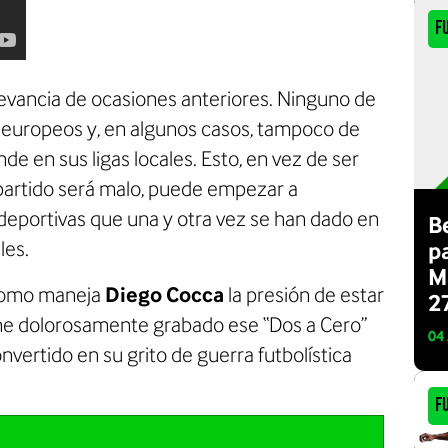
F
levancia de ocasiones anteriores. Ninguno de
 europeos y, en algunos casos, tampoco de
e en sus ligas locales. Esto, en vez de ser
partido será malo, puede empezar a
deportivas que una y otra vez se han dado en
B
les.
p
M
 como maneja
Diego
Cocca
la presión de estar
2
tiene dolorosamente grabado ese “Dos a Cero”
04
vertido en su grito de guerra futbolística
F