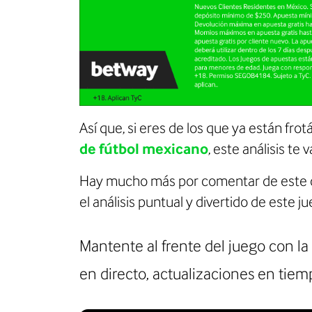
Así que, si eres de los que ya están fr
de fútbol mexicano
, este análisis te 
Hay mucho más por comentar de este du
el análisis puntual y divertido de este j
Mantente al frente del juego con la
en directo, actualizaciones en tiemp