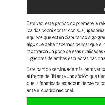
Esta vez, este partido no promete la re
los dos podrá contar con sus jugadores
equipos que estén disputando algo grand
algo que deba hacernos pensar que el 
mostraron un poco de esas rivalidades 
jugadores de ambas escuadras naciona
Este partido servirá, además, para ver
al frente del Tri ante una afición que 
que la fanaticada estadounidense ha con
ante el cuadro nacional.