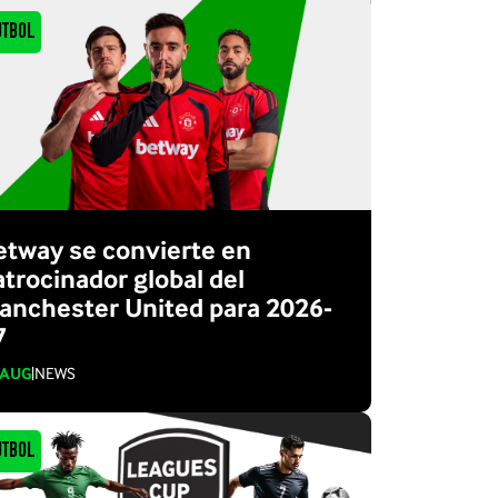
utbol
etway se convierte en
atrocinador global del
anchester United para 2026-
7
 AUG
|
NEWS
utbol