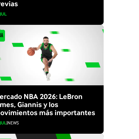
revias
 JUL
BA
ercado NBA 2026: LeBron
ames, Giannis y los
ovimientos más importantes
 JUL
|
NEWS