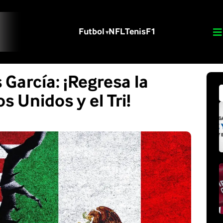
Futbol
NFL
Tenis
F1
 García: ¡Regresa la
s Unidos y el Tri!