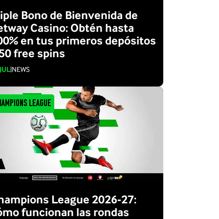
riple Bono de Bienvenida de
etway Casino: Obtén hasta
00% en tus primeros depósitos
 50 free spins
 JUL
|
NEWS
hampions League
hampions League 2026-27:
ómo funcionan las rondas