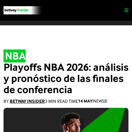
NBA
Playoffs NBA 2026: análisis
y pronóstico de las finales
de conferencia
BY
BETWAY INSIDER
3
MIN READ TIME
14 MAY
|
NEWS
|
|
|