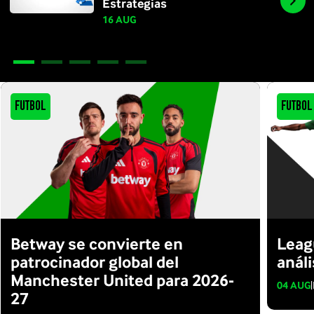
Estrategias
16 AUG
Futbol
Futbol
Betway se convierte en
Leag
patrocinador global del
análi
Manchester United para 2026-
04 AUG
|
27