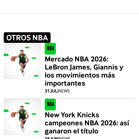
OTROS NBA
NBA
Mercado NBA 2026:
LeBron James, Giannis y
los movimientos más
importantes
31 JUL
|
NEWS
NBA
New York Knicks
campeones NBA 2026: así
ganaron el título
18 JUN
|
NEWS