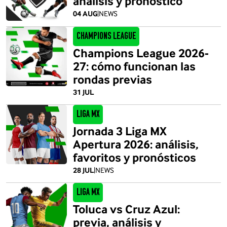
análisis y pronóstico
04 AUG
|
NEWS
Champions League
Champions League 2026-
27: cómo funcionan las
rondas previas
31 JUL
Liga MX
Jornada 3 Liga MX
Apertura 2026: análisis,
favoritos y pronósticos
28 JUL
|
NEWS
Liga MX
Toluca vs Cruz Azul:
previa, análisis y