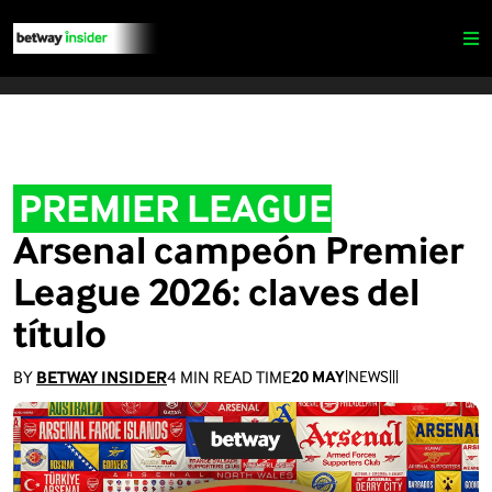
PREMIER LEAGUE
Arsenal campeón Premier
League 2026: claves del
título
BY
BETWAY INSIDER
4
MIN READ TIME
20 MAY
|
NEWS
|
|
|