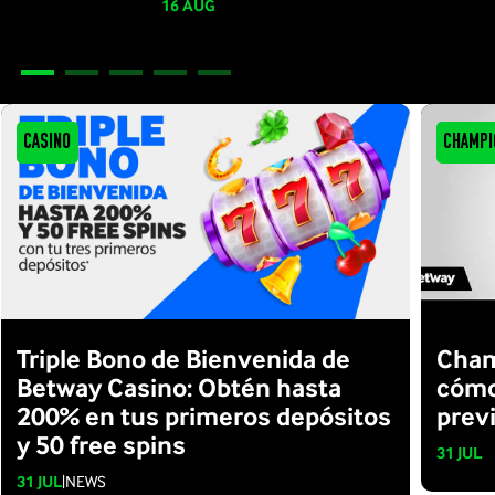
16 AUG
Casino
Champi
Triple Bono de Bienvenida de
Cham
Betway Casino: Obtén hasta
cómo
200% en tus primeros depósitos
prev
y 50 free spins
31 JUL
31 JUL
|
NEWS