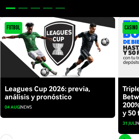
Futbol
Casino
Leagues Cup 2026: previa,
Trip
análisis y pronóstico
Betw
200%
04 AUG
|
NEWS
y 50 
31 JUL
|