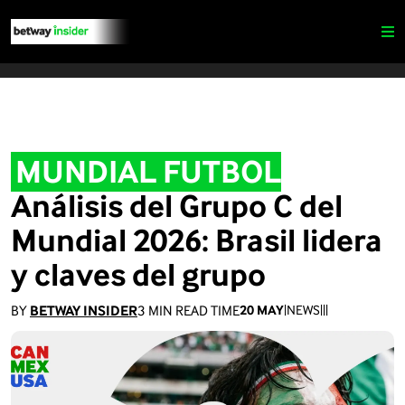
MUNDIAL FUTBOL
Análisis del Grupo C del
Mundial 2026: Brasil lidera
y claves del grupo
BY
BETWAY INSIDER
3
MIN READ TIME
20 MAY
|
NEWS
|
|
|