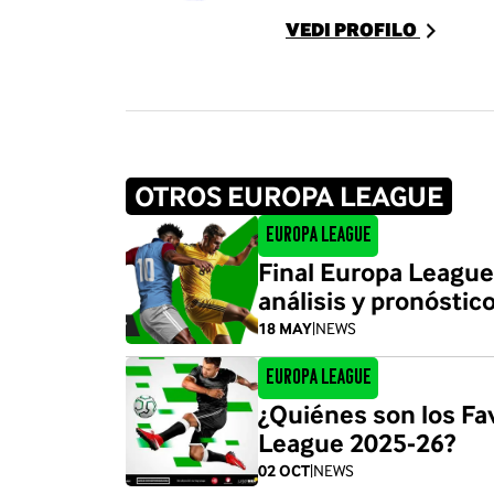
VEDI PROFILO
OTROS EUROPA LEAGUE
Europa League
Final Europa League 
análisis y pronóstic
18 MAY
|
NEWS
Europa League
¿Quiénes son los Fa
League 2025-26?
02 OCT
|
NEWS