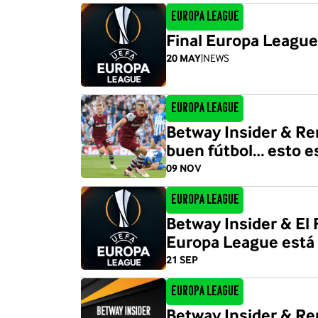
Europa League
Final Europa League:
20 MAY
|
NEWS
Europa League
Betway Insider & Ren
buen fútbol… esto e
09 NOV
Europa League
Betway Insider & El F
Europa League está 
21 SEP
Europa League
Betway Insider & Re