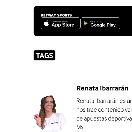
BETWAY SPORTS
TAGS
Renata Ibarrarán
Renata Ibarrarán es u
nos trae contenido var
de
apuestas deportiva
Mx.