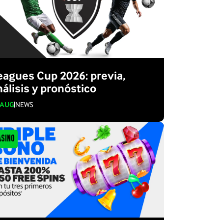
eagues Cup 2026: previa,
nálisis y pronóstico
 AUG
|
NEWS
asino