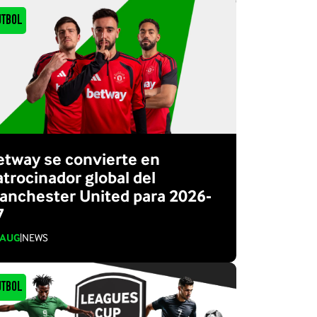
utbol
etway se convierte en
atrocinador global del
anchester United para 2026-
7
 AUG
|
NEWS
utbol