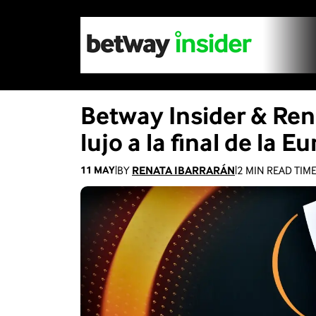
Betway Insider & Ren 
lujo a la final de la 
BY
RENATA IBARRARÁN
2
MIN READ TIM
11 MAY
|
|