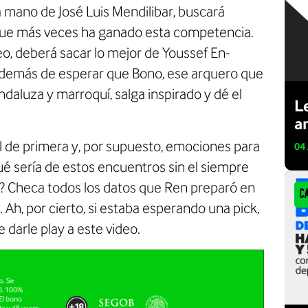
la mano de José Luis Mendilibar, buscará
 que más veces ha ganado esta competencia.
eo, deberá sacar lo mejor de Youssef En-
además de esperar que Bono, ese arquero que
andaluza y marroquí, salga inspirado y dé el
L
a
ol de primera y, por supuesto, emociones para
04
¿qué sería de estos encuentros sin el siempre
? Checa todos los datos que Ren preparó en
C
 Ah, por cierto, si estaba esperando una pick,
e darle play a este video.