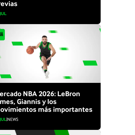
revias
 JUL
BA
ercado NBA 2026: LeBron
ames, Giannis y los
ovimientos más importantes
 JUL
|
NEWS