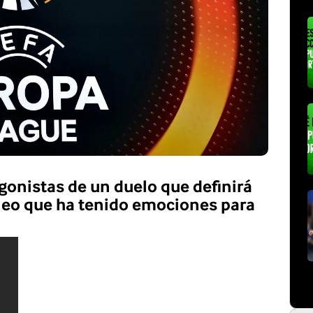
gonistas de un duelo que definirá
rneo que ha tenido emociones para