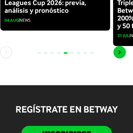
Leagues Cup 2026: previa,
Trip
análisis y pronóstico
Betw
200%
04 AUG
|
NEWS
y 50 
31 JUL
|
REGÍSTRATE EN BETWAY