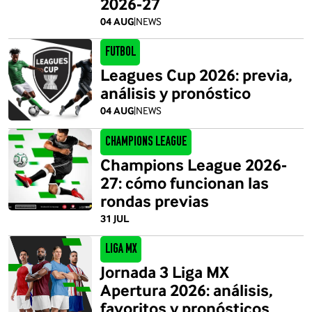
2026-27
04 AUG
|
NEWS
Futbol
Leagues Cup 2026: previa,
análisis y pronóstico
04 AUG
|
NEWS
Champions League
Champions League 2026-
27: cómo funcionan las
rondas previas
31 JUL
Liga MX
Jornada 3 Liga MX
Apertura 2026: análisis,
favoritos y pronósticos