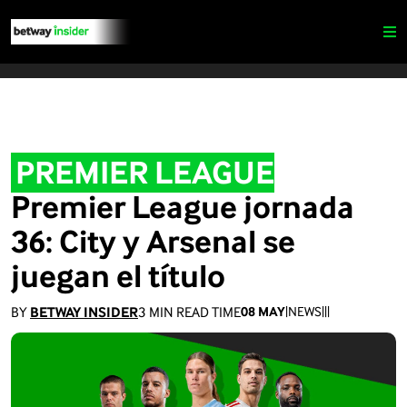
PREMIER LEAGUE
Premier League jornada
36: City y Arsenal se
juegan el título
BY
BETWAY INSIDER
3
MIN READ TIME
08 MAY
|
NEWS
|
|
|