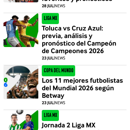
28 JUL
|
NEWS
Liga MX
Toluca vs Cruz Azul:
previa, análisis y
pronóstico del Campeón
de Campeones 2026
23 JUL
|
NEWS
Copa del Mundo
Los 11 mejores futbolistas
del Mundial 2026 según
Betway
23 JUL
|
NEWS
Liga MX
Jornada 2 Liga MX