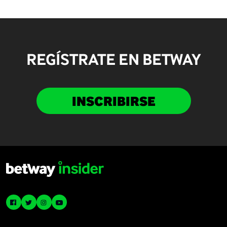
REGÍSTRATE EN BETWAY
INSCRIBIRSE