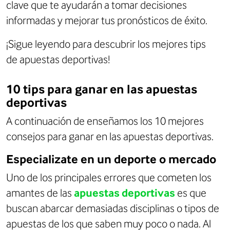
clave que te ayudarán a tomar decisiones
informadas y mejorar tus pronósticos de éxito.
¡Sigue leyendo para descubrir los mejores tips
de apuestas deportivas!
10 tips para ganar en las apuestas
deportivas
A continuación de enseñamos los 10 mejores
consejos para ganar en las apuestas deportivas.
Especializate en un deporte o mercado
Uno de los principales errores que cometen los
amantes de las
apuestas deportivas
es que
buscan abarcar demasiadas disciplinas o tipos de
apuestas de los que saben muy poco o nada. Al