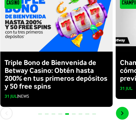
Casino
Champi
Triple Bono de Bienvenida de
Cham
Betway Casino: Obtén hasta
cómo
200% en tus primeros depósitos
prev
y 50 free spins
31 JUL
31 JUL
|
NEWS