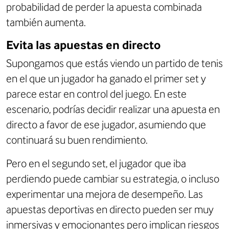
probabilidad de perder la apuesta combinada
también aumenta.
Evita las apuestas en directo
Supongamos que estás viendo un partido de tenis
en el que un jugador ha ganado el primer set y
parece estar en control del juego. En este
escenario, podrías decidir realizar una apuesta en
directo a favor de ese jugador, asumiendo que
continuará su buen rendimiento.
Pero en el segundo set, el jugador que iba
perdiendo puede cambiar su estrategia, o incluso
experimentar una mejora de desempeño. Las
apuestas deportivas en directo pueden ser muy
inmersivas y emocionantes pero implican riesgos