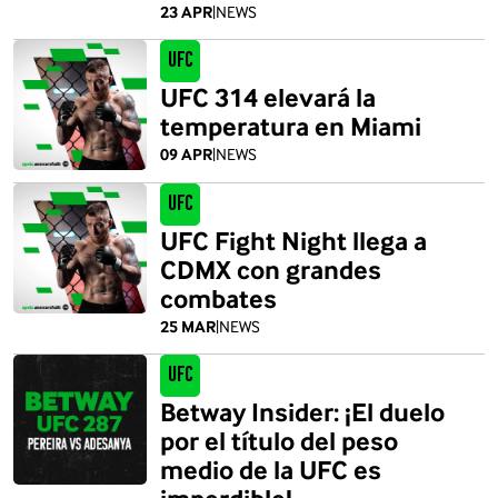
23 APR
|
NEWS
UFC
UFC 314 elevará la
temperatura en Miami
09 APR
|
NEWS
UFC
UFC Fight Night llega a
CDMX con grandes
combates
25 MAR
|
NEWS
UFC
Betway Insider: ¡El duelo
por el título del peso
medio de la UFC es