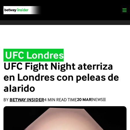
UFC Londres
UFC Fight Night aterriza
en Londres con peleas de
alarido
BY
BETWAY INSIDER
4
MIN READ TIME
20 MAR
|
NEWS
|
|
|