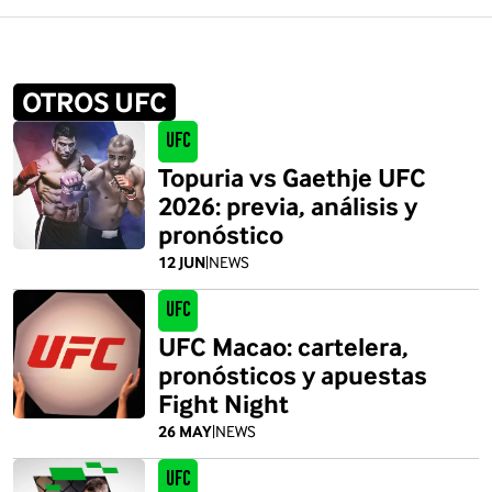
OTROS UFC
UFC
Topuria vs Gaethje UFC
2026: previa, análisis y
pronóstico
12 JUN
|
NEWS
UFC
UFC Macao: cartelera,
pronósticos y apuestas
Fight Night
26 MAY
|
NEWS
UFC