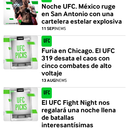
Noche UFC. México ruge
en San Antonio con una
cartelera estelar explosiva
11 SEP
|
NEWS
UFC
Furia en Chicago. El UFC
319 desata el caos con
cinco combates de alto
voltaje
13 AUG
|
NEWS
UFC
El UFC Fight Night nos
regalará una noche llena
de batallas
interesantísimas