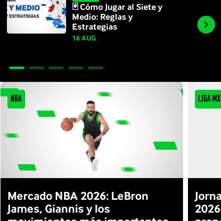
🃏 Cómo Jugar al Siete y
Medio: Reglas y
Estrategias
16 AUG
NBA
Liga MX
Mercado NBA 2026: LeBron
Jorn
James, Giannis y los
2026: