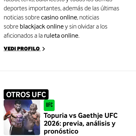
deportes importantes, además de las últimas
noticias sobre
casino online
, noticias
sobre
blackjack online
y sin olvidar a los
aficionados a la
ruleta online
.
VEDI PROFILO
OTROS UFC
UFC
Topuria vs Gaethje UFC
2026: previa, análisis y
pronóstico