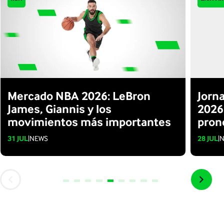
Mercado NBA 2026: LeBron
Jorn
James, Giannis y los
2026:
movimientos más importantes
pron
31 JUL
|
NEWS
28 JUL
|