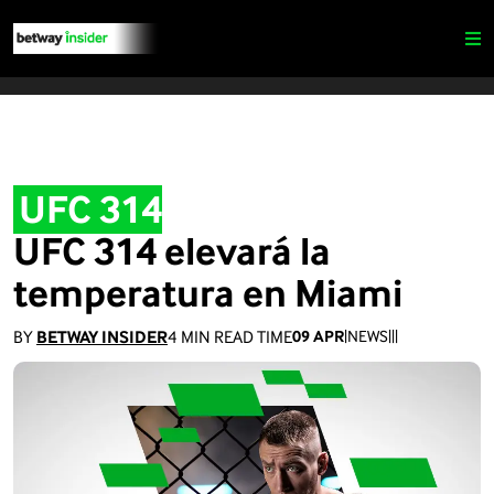
UFC 314
UFC 314 elevará la
temperatura en Miami
BY
BETWAY INSIDER
4
MIN READ TIME
09 APR
|
NEWS
|
|
|