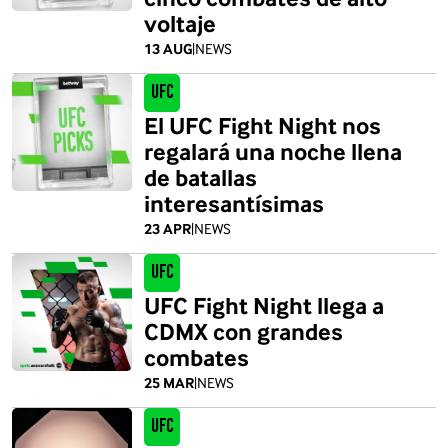
voltaje
13 AUG
|
NEWS
UFC
El UFC Fight Night nos
regalará una noche llena
de batallas
interesantísimas
23 APR
|
NEWS
UFC
UFC Fight Night llega a
CDMX con grandes
combates
25 MAR
|
NEWS
UFC