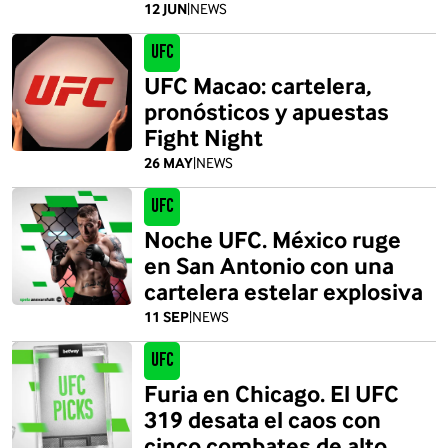
12 JUN
|
NEWS
UFC
UFC Macao: cartelera,
pronósticos y apuestas
Fight Night
26 MAY
|
NEWS
UFC
Noche UFC. México ruge
en San Antonio con una
cartelera estelar explosiva
11 SEP
|
NEWS
UFC
Furia en Chicago. El UFC
319 desata el caos con
cinco combates de alto